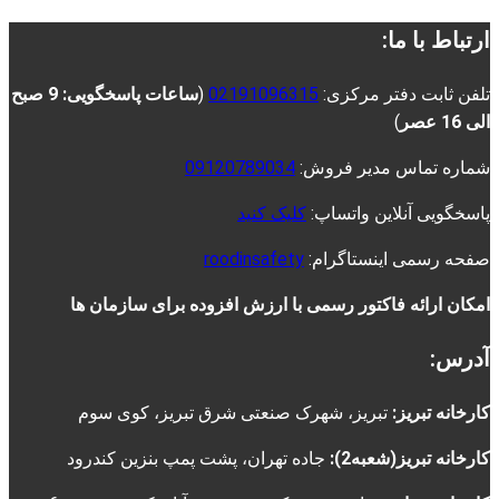
ارتباط با ما:
تلفن ثابت دفتر مرکزی:
02191096315
(
ساعات پاسخگویی: 9 صبح
الی 16 عصر
)
شماره تماس مدیر فروش:
09120789034
پاسخگویی آنلاین واتساپ:
کلیک کنید
صفحه رسمی اینستاگرام:
roodinsafety
امکان ارائه فاکتور رسمی با ارزش افزوده برای سازمان ها
آدرس:
کارخانه تبریز:
تبریز، شهرک صنعتی شرق تبریز، کوی سوم
کارخانه تبریز(شعبه2):
جاده تهران، پشت پمپ بنزین کندرود