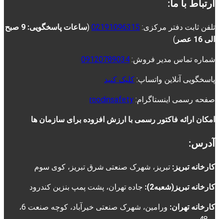
ارتباط با ما:
تلفن ثابت دفتر مرکزی:
02191096315
(
ساعات پاسخگویی: 9 صبح
الی 16 عصر
)
شماره تماس مدیر فروش:
09120789034
پاسخگویی آنلاین واتساپ:
کلیک کنید
صفحه رسمی اینستاگرام:
roodinsafety
امکان ارائه فاکتور رسمی با ارزش افزوده برای سازمان ها
آدرس:
کارخانه تبریز:
تبریز، شهرک صنعتی شرق تبریز، کوی سوم
کارخانه تبریز(شعبه2):
جاده تهران، پشت پمپ بنزین کندرود
کارخانه تهران:
ورامین، شهرک صنعتی خیرآباد، کوچه صنعت 6،