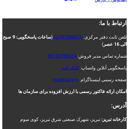
ارتباط با ما:
تلفن ثابت دفتر مرکزی:
02191096315
(
ساعات پاسخگویی: 9 صبح
الی 16 عصر
)
شماره تماس مدیر فروش:
09120789034
پاسخگویی آنلاین واتساپ:
کلیک کنید
صفحه رسمی اینستاگرام:
roodinsafety
امکان ارائه فاکتور رسمی با ارزش افزوده برای سازمان ها
آدرس:
کارخانه تبریز:
تبریز، شهرک صنعتی شرق تبریز، کوی سوم