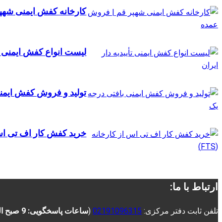
کارخانه کفش ایمنی شهپ
لیست انواع کفش ایمنی تأی
تولید و فروش کفش ایمن
خرید کفش کار اف تی اس از
ارتباط با ما:
تلفن ثابت دفتر مرکزی:
02191096315
(
ساعات پاسخگویی: 9 صبح الی 16 عصر