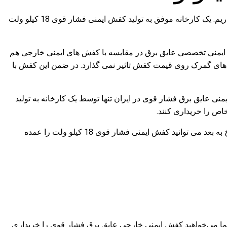
اگر جزو کسانی هستید که به دنبال مرکزی جهت خرید عمده کفش ایمنی عایق برق با فشار قوی هستید، برای شما خبر خوشحال کننده ای داریم. یک کارخانه موفق به تولید کفش ایمنی فشار قوی 18 کیلو ولت
می باشد. قیمت این کفش ایمنی تخصصی عایق برق در مقایسه با کفش های ایمنی خارجی هم
نه های گمرک روی قیمت کفش تاثیر نمی گذارد. در ضمن این کفش با
یمنی عایق برق فشار قوی در ایران تنها توسط یک کارخانه به تولید
خاص را خریداری کنند.
شاید شما هم جزو خریداران این مدل کفش ایمنی باشید و تا کنون برای تهیه آن مجبور به پرداخت هزینه های بالایی شده باشید. اما از این تاریخ به بعد می توانید کفش ایمنی فشار قوی 18 کیلو ولت را عمده
این کشور واردات مستقیم دارد. اگر شما می‌خواهید کفش ایمنی خارجی عایق برق فشار قوی را خریداری