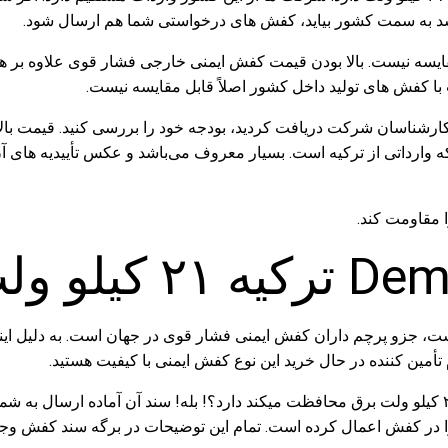
 باشد به سمت کشور بیاید، کفش های درخواستی شما هم ارسال شود.
سه نیست. بالا بودن قیمت کفش ایمنی خارجی فشار قوی علاوه بر هزینه 
ا کفش‌ های تولید داخل کشور اصلاً قابل مقایسه نیست.
 کارشناسان شرکت دریافت کردید، بودجه خود را بررسی کنید. قیمت ب
که وارداتی از ترکیه است. بسیار معروف می‌باشد و عکس تأییدیه‌ های آ
ایمنی عایق برق فشار قوی دمیر ترکیه که به انگلیسی demir است، جزو پرچم داران کفش ایمنی فشار 
 تأمین کننده در حال خرید این نوع کفش ایمنی با کیفیت هستید.
آیا کفش ایمنی فشار قوی Demir ترکیه سندی برای این که در برای ۲۱ کیلو ولت برق محافظت میکند دارد؟!
ی را در کفش اعمال کرده است. تمام این توضیحات در برگه سند کفش وجو