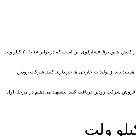
در کشور ایران کارخانجات و صنعت هایی وجود دارند که کارگران آن ها موظف به استفاده کفش ایمنی فشار قوی عایق برق هستند. منظور از کفش عایق برق فشارقوی این است که در برابر ۱۸ یا ۲۰ کیلو ولت
که تأییدیه دارد، توانسته تا ۱۸ کیلو ولت مقاومت داشته باشد. بنابراین اگر واقعا دنبال کفش ایمنی ۲۰ کیلو ولت هستید باید از تولیدات خارجی ها خریداری کنید. شرکت رودین
اجتماعی میتوانید از واحد فروش شرکت رودین دریافت کنید. پیشنهاد می‌دهیم در مرحله اول