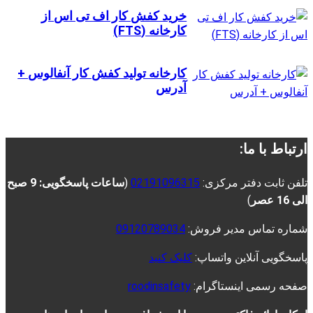
خرید کفش کار اف تی اس از
کارخانه (FTS)
کارخانه تولید کفش کار آنفالوس +
آدرس
ارتباط با ما:
تلفن ثابت دفتر مرکزی:
02191096315
(
ساعات پاسخگویی: 9 صبح
الی 16 عصر
)
شماره تماس مدیر فروش:
09120789034
پاسخگویی آنلاین واتساپ:
کلیک کنید
صفحه رسمی اینستاگرام:
roodinsafety